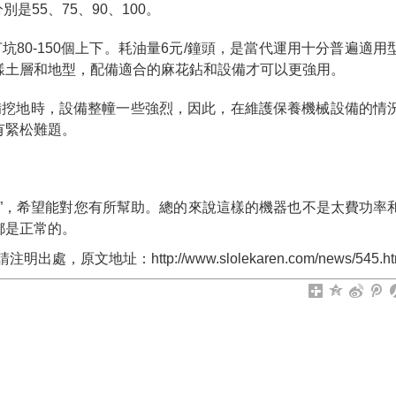
分別是55、75、90、100。
80-150個上下。耗油量6元/鐘頭，是當代運用十分普遍適用
樣土層和地型，配備適合的麻花鉆和設備才可以更強用。
備挖地時，設備整幢一些強烈，因此，在維護保養機械設備的情
有緊松難題。
”，希望能對您有所幫助。總的來說這樣的機器也不是太費功率
都是正常的。
原文地址：http://www.slolekaren.com/news/545.ht