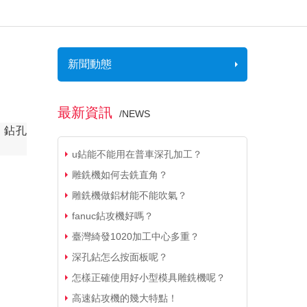
新聞動態
最新資訊
/
NEWS
，鉆孔
u鉆能不能用在普車深孔加工？
雕銑機如何去銑直角？
雕銑機做鋁材能不能吹氣？
fanuc鉆攻機好嗎？
臺灣綺發1020加工中心多重？
深孔鉆怎么按面板呢？
怎樣正確使用好小型模具雕銑機呢？
高速鉆攻機的幾大特點！