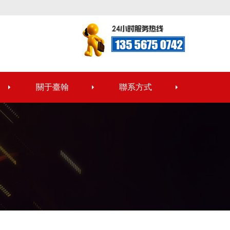
關于臺翰
聯系方式