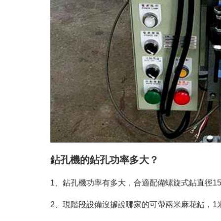
鉆孔機的鉆孔功率多大？
1、鉆孔機功率有多大，合適配備螺旋式鉆直徑15
2、現階段設備沒據說哪家的可帶兩米麻花鉆，1米