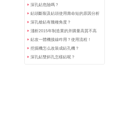
深孔鉆危險嗎？
鉆頭斷裂及鉆頭使用壽命短的原因分析
深孔槍鉆有幾種角度？
淺析2015年制造業的并購量高質不高
鉆攻一體機接線咋用？使用流程！
挖掘機怎么改裝成鉆孔機？
深孔鉆雙斜孔怎樣鉆呢？