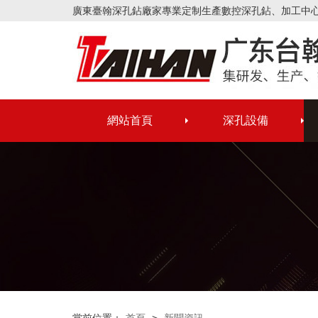
廣東臺翰深孔鉆廠家專業定制生產數控深孔鉆、加工中
網站首頁
深孔設備