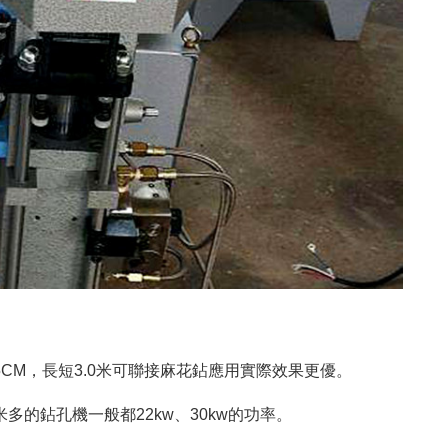
CM，長短3.0米可聯接麻花鉆應用實際效果更優。
多的鉆孔機一般都22kw、30kw的功率。