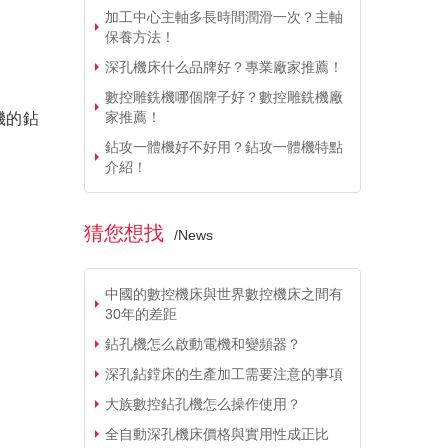
加工中心主軸多長時間潤滑一次？主軸
保養方法！
深孔機床什么品牌好？專業廠家推薦！
數控雕銑機哪個牌子好？數控雕銑機廠
家推薦！
機的鉆
鉆攻一體機好不好用？鉆攻一體機特點
介紹！
猜您想找
/
News
中國的數控機床與世界數控機床之間有
30年的差距
鉆孔機怎么啟動電機和變頻器？
深孔鉆鏜床的生產加工需要注意的事項
大族數控鉆孔機怎么操作使用？
全自動深孔機床價格與實用性成正比