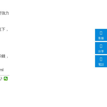
型強力
況下，
客服
分享
和錢，
電話
ml