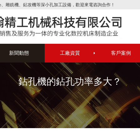
心、雕銑機、鉆攻機等深小孔加工設備，歡迎來電咨詢合作！
新聞動態
工廠資質
客戶案例
鉆孔機的鉆孔功率多大？