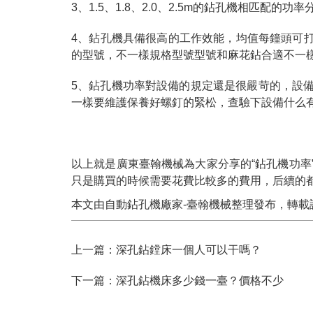
3、1.5、1.8、2.0、2.5m的鉆孔機相匹配的功率
4、鉆孔機具備很高的工作效能，均值每鐘頭可打坑
的型號，不一樣規格型號型號和麻花鉆合適不一
5、鉆孔機功率對設備的規定還是很嚴苛的，設
一樣要維護保養好螺釘的緊松，查驗下設備什么
以上就是廣東臺翰機械為大家分享的“鉆孔機功率
只是購買的時候需要花費比較多的費用，后續的
本文由
自動鉆孔機
廠家-臺翰機械整理發布，轉載請注明出處，
上一篇：
深孔鉆鏜床一個人可以干嗎？
下一篇：
深孔鉆機床多少錢一臺？價格不少