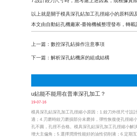
7.設計鉸刀尺寸時，應考慮上述因素，或根據實
以上就是關于模具深孔鉆加工孔徑縮小的原料因
本文由
自動鉆孔機
廠家-臺翰機械整理發布，轉載請注明出處，
上一篇：
數控深孔鉆操作注意事項
下一篇：
解析深孔鉆機床的組成結構
u鉆能不能用在普車深孔加工？
19-07-16
模具深孔鉆深孔加工孔徑縮小原因：1.鉸刀外徑尺寸設計
適；4.刃磨時鉸刀磨損部分未磨掉，彈性恢復使孔徑縮
孔不圓，孔徑不合格。模具深孔鉆深孔加工孔徑縮小解決辦
增大主偏角；5.選擇潤滑性能好的油性切削液；6.定期