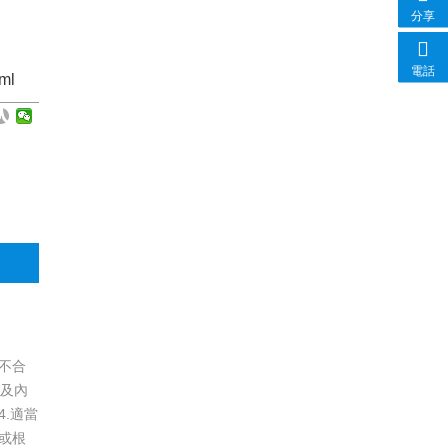
分享
電話
ml
不合
以及內
.適當
或根