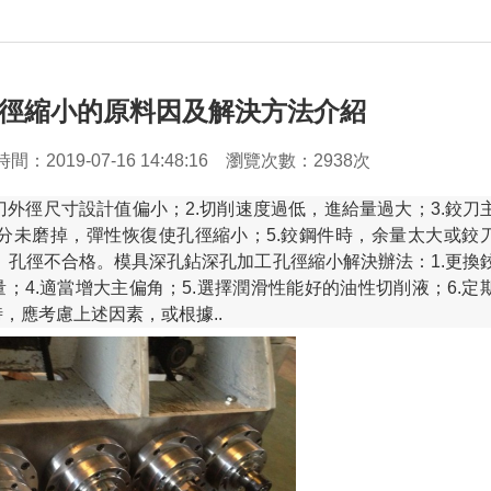
徑縮小的原料因及解決方法介紹
時間：
2019-07-16 14:48:16
瀏覽次數：2938次
刀外徑尺寸設計值偏小；2.切削速度過低，進給量過大；3.鉸刀
分未磨掉，彈性恢復使孔徑縮小；5.鉸鋼件時，余量太大或鉸
孔徑不合格。模具深孔鉆深孔加工孔徑縮小解決辦法：1.更換
量；4.適當增大主偏角；5.選擇潤滑性能好的油性切削液；6.定
，應考慮上述因素，或根據..