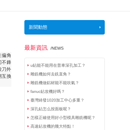
新聞動態
最新資訊
/
NEWS
主偏角
刀不鋒
u鉆能不能用在普車深孔加工？
鉸刀外
雕銑機如何去銑直角？
期互換
雕銑機做鋁材能不能吹氣？
fanuc鉆攻機好嗎？
臺灣綺發1020加工中心多重？
深孔鉆怎么按面板呢？
怎樣正確使用好小型模具雕銑機呢？
高速鉆攻機的幾大特點！