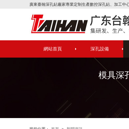
廣東臺翰深孔鉆廠家專業定制生產數控深孔鉆、加工中
網站首頁
深孔設備
模具深