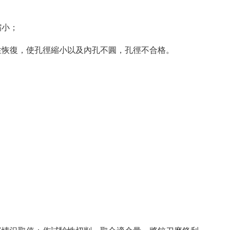
縮小；
性恢復，使孔徑縮小以及內孔不圓，孔徑不合格。