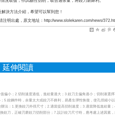
際情況取值；作試驗性切削，取合適余量，將鉸刀磨鋒利。
及解決方法介紹，希望可以幫到您！
原文地址：http://www.slolekaren.com/news/372.ht
延伸閱讀
值偏小；2.切削速度過低，進給量過大；3.鉸刀主偏角過小；切削液選擇
小；5.鉸鋼件時，余量太大或鉸刀不鋒利，易產生彈性恢復，使孔徑縮小
法：1.更換鉸刀外徑尺寸；2.適當提高切削速度；3.適當降低進給量；4
互換鉸刀，正確刃磨鉸刀切削部分；7.設計鉸刀尺寸時，應考慮上述因素，