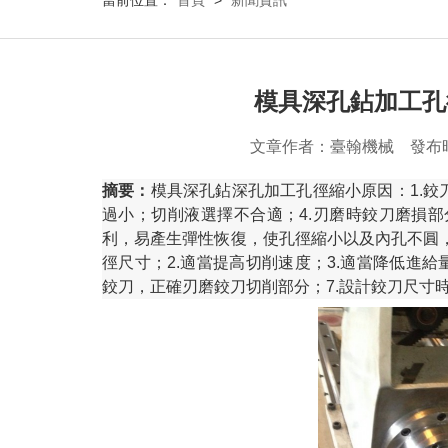
當前位置：
首頁
>
新聞資訊
模具深孔鉆加工孔
文章作者：臺翰機械 發布
摘要：
模具深孔鉆深孔加工孔徑縮小原因：1.鉸
過小；切削液選擇不合適；4.刃磨時鉸刀磨損部
利，易產生彈性恢復，使孔徑縮小以及內孔不圓，
徑尺寸；2.適當提高切削速度；3.適當降低進給
鉸刀，正確刃磨鉸刀切削部分；7.設計鉸刀尺寸時