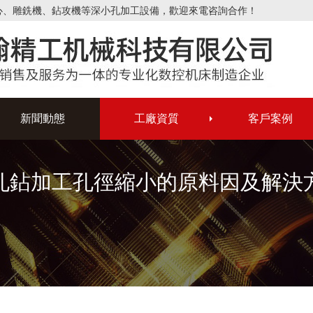
心、雕銑機、鉆攻機等深小孔加工設備，歡迎來電咨詢合作！
新聞動態
工廠資質
客戶案例
孔鉆加工孔徑縮小的原料因及解決