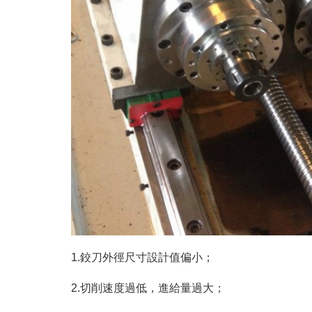
1.鉸刀外徑尺寸設計值偏小；
2.切削速度過低，進給量過大；