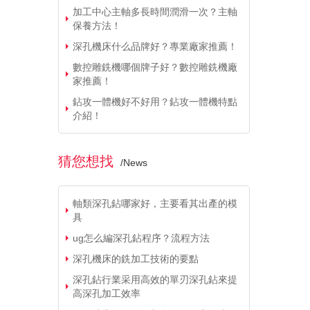
加工中心主軸多長時間潤滑一次？主軸
保養方法！
深孔機床什么品牌好？專業廠家推薦！
數控雕銑機哪個牌子好？數控雕銑機廠
家推薦！
鉆攻一體機好不好用？鉆攻一體機特點
介紹！
猜您想找
/
News
軸類深孔鉆哪家好，主要看其出產的模
具
ug怎么編深孔鉆程序？流程方法
深孔機床的銑加工技術的要點
深孔鉆行業采用高效的單刃深孔鉆來提
高深孔加工效率