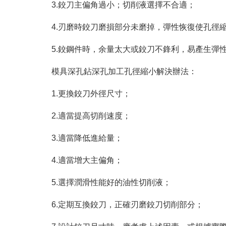
3.鉸刀主偏角過小；切削液選擇不合適；
4.刃磨時鉸刀磨損部分未磨掉，彈性恢復使孔徑
5.鉸鋼件時，余量太大或鉸刀不鋒利，易產生彈
模具深孔鉆深孔加工孔徑縮小解決辦法：
1.更換鉸刀外徑尺寸；
2.適當提高切削速度；
3.適當降低進給量；
4.適當增大主偏角；
5.選擇潤滑性能好的油性切削液；
6.定期互換鉸刀，正確刃磨鉸刀切削部分；