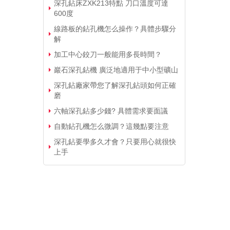
深孔鉆床ZXK213特點 刀口溫度可達
600度
線路板的鉆孔機怎么操作？具體步驟分
解
加工中心鉸刀一般能用多長時間？
巖石深孔鉆機 廣泛地適用于中小型礦山
深孔鉆廠家帶您了解深孔鉆頭如何正確
磨
六軸深孔鉆多少錢? 具體需求要面議
自動鉆孔機怎么微調？這幾點要注意
深孔鉆要學多久才會？只要用心就很快
上手