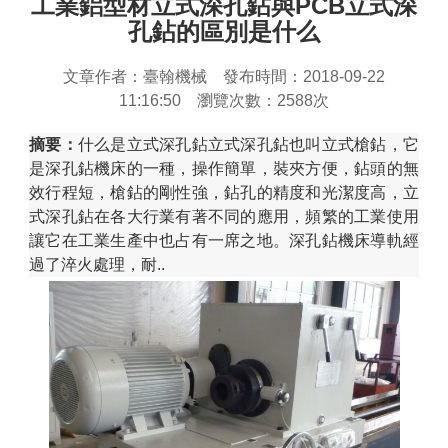
工業鋁型材立式深孔鉆與PCB立式深
孔鉆的區別是什么
文章作者：臺翰機械 發布時間：
2018-09-22
11:16:50
瀏覽次數：2588次
摘要：
什么是立式深孔鉆立式深孔鉆也叫立式槍鉆，它
是深孔鉆機床的一種，操作簡單，裝夾方便，鉆頭的無
效行程短，槍鉆的剛性強，鉆孔的精度和光潔度高，立
式深孔鉆在各大行業有著不同的應用，頻繁的工業使用
讓它在工業生產中也占有一席之地。深孔鉆機床導軌經
過了淬火處理，耐..