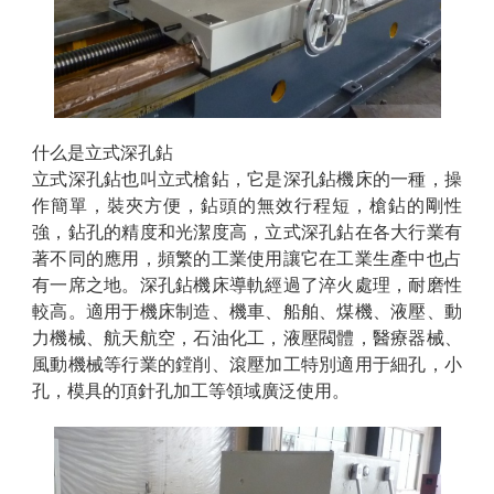
什么是立式深孔鉆
立式深孔鉆也叫立式槍鉆，它是深孔鉆機床的一種，操
作簡單，裝夾方便，鉆頭的無效行程短，槍鉆的剛性
強，鉆孔的精度和光潔度高，立式深孔鉆在各大行業有
著不同的應用，頻繁的工業使用讓它在工業生產中也占
有一席之地。深孔鉆機床導軌經過了淬火處理，耐磨性
較高。適用于機床制造、機車、船舶、煤機、液壓、動
力機械、航天航空，石油化工，液壓閥體，醫療器械、
風動機械等行業的鏜削、滾壓加工特別適用于細孔，小
孔，模具的頂針孔加工等領域廣泛使用。