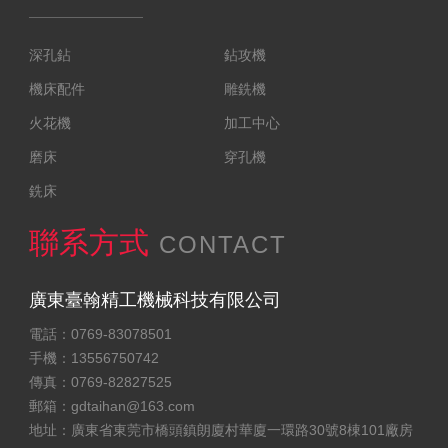
深孔鉆
鉆攻機
機床配件
雕銑機
火花機
加工中心
磨床
穿孔機
銑床
聯系方式
CONTACT
廣東臺翰精工機械科技有限公司
電話：0769-83078501
手機：13556750742
傳真：0769-82827525
郵箱：
gdtaihan@163.com
地址：廣東省東莞市橋頭鎮朗廈村華廈一環路30號8棟101廠房