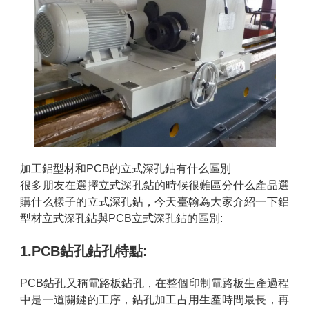
加工鋁型材和PCB的立式深孔鉆有什么區別
很多朋友在選擇立式深孔鉆的時候很難區分什么產品選
購什么樣子的立式深孔鉆，今天臺翰為大家介紹一下鋁
型材立式深孔鉆與PCB立式深孔鉆的區別:
1.PCB鉆孔鉆孔特點:
PCB鉆孔又稱電路板鉆孔，在整個印制電路板生產過程
中是一道關鍵的工序，鉆孔加工占用生產時間最長，再