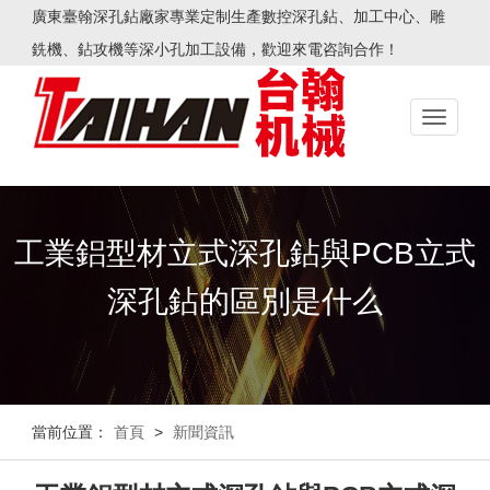
廣東臺翰深孔鉆廠家專業定制生產數控深孔鉆、加工中心、雕
銑機、鉆攻機等深小孔加工設備，歡迎來電咨詢合作！
Toggle
navigati
工業鋁型材立式深孔鉆與PCB立式
深孔鉆的區別是什么
當前位置：
首頁
>
新聞資訊