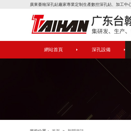
廣東臺翰深孔鉆廠家專業定制生產數控深孔鉆、加工中
網站首頁
深孔設備