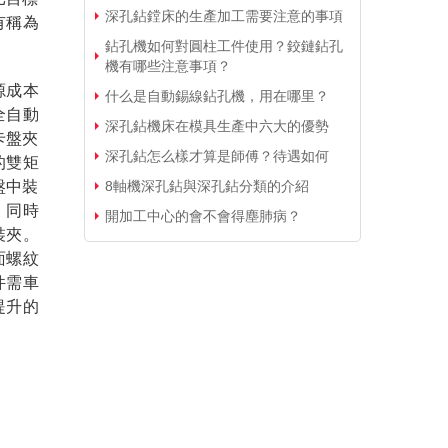
深孔鉆鏜床的生產加工需要注意的事項
有稱為
鉆孔機如何對圓柱工件使用？鉸鏈鉆孔
機有哪些注意事項？
源成本
什么是自動錫線鉆孔機，用在哪里？
全自動
深孔鉆機床在模具生產中六大的優勢
卡盤夾
深孔鉆怎么樣才算是師傅？待遇如何
的雙矩
8軸機深孔鉆與深孔鉆分類的介紹
盤中裝
。同時
開加工中心的會不會得塵肺病？
裝夾。
面螺紋
件需車
提升的