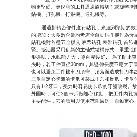
物更堅硬、更銳利的工具通過旋轉切削或旋轉擠
鉆機、打孔機、打眼機、通孔機等。
通過對精密部件進行鉆孔，來達到預期的效果
的增加；大多數企業均考慮全自動鉆孔機作為發
鉆孔機對各種五金模具 表帶鉆孔 表帶鉆孔 首
緊。授油器采用創新的主軸式結構形式，承重性
形導軌，承載能力大，導向精度好. 為了防止
夾時，若工件直徑30mm，其懸伸長度不應大于
也可以避免工件被車刀頂彎、頂落而造成打刀事
三爪自定心卡盤的卡爪可裝成正爪和反爪，卡爪
只有1-2牙口，受力時容易使卡爪的牙齒破裂。
外園時，可使3個卡爪做離心移動，把工件內孔撐
主要配件，它的應用與使用范圍廣泛，自動定心