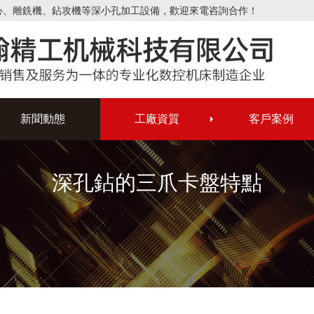
心、雕銑機、鉆攻機等深小孔加工設備，歡迎來電咨詢合作！
新聞動態
工廠資質
客戶案例
深孔鉆的三爪卡盤特點