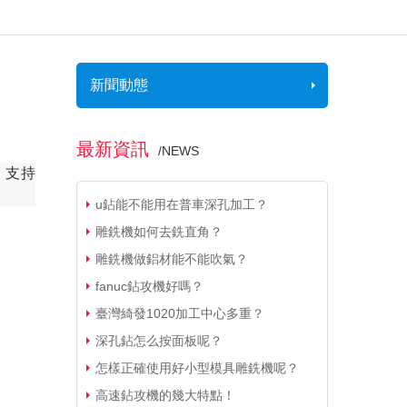
新聞動態
最新資訊
/
NEWS
，支持
u鉆能不能用在普車深孔加工？
雕銑機如何去銑直角？
雕銑機做鋁材能不能吹氣？
fanuc鉆攻機好嗎？
臺灣綺發1020加工中心多重？
深孔鉆怎么按面板呢？
怎樣正確使用好小型模具雕銑機呢？
高速鉆攻機的幾大特點！