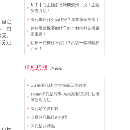
加工中心主軸多長時間潤滑一次？主軸
保養方法！
深孔機床什么品牌好？專業廠家推薦！
，但定
數控雕銑機哪個牌子好？數控雕銑機廠
床，由
家推薦！
接受。
部分組
鉆攻一體機好不好用？鉆攻一體機特點
介紹！
猜您想找
/
News
UG編深孔鉆 大大提高工作效率
zonjet深孔鉆教學 為大家整理深孔鉆機
床使用方法
深孔鉆的實用性
自動沖孔機技術指標
深孔鉆的特點
比目標