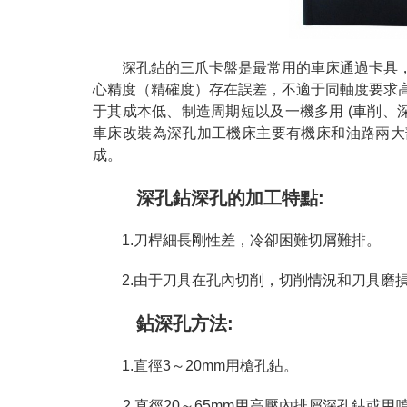
深孔鉆的三爪卡盤是最常用的車床通過卡具，
心精度（精確度）存在誤差，不適于同軸度要求
于其成本低、制造周期短以及一機多用 (車削、
車床改裝為深孔加工機床主要有機床和油路兩大
成。
深孔鉆深孔的加工特點:
1.刀桿細長剛性差，冷卻困難切屑難排。
2.由于刀具在孔內切削，切削情況和刀具磨
鉆深孔方法:
1.直徑3～20mm用槍孔鉆。
2.直徑20～65mm用高壓內排屑深孔鉆或用