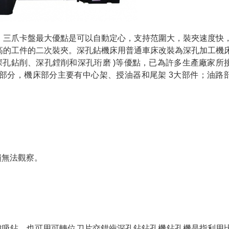
三爪卡盤最大優點是可以自動定心，支持范圍大，裝夾速度快
高的工件的二次裝夾。深孔鉆機床用普通車床改裝為深孔加工機
深孔鉆削、深孔鏜削和深孔珩磨 )等優點，已為許多生產廠家所
部分，機床部分主要有中心架、授油器和尾架 3大部件；油路
損無法觀察。
噴吸鉆，也可用可轉位刀片交錯齒深孔鉆鉆孔機鉆孔機是指利用