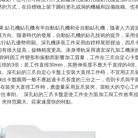
壓的方式，在目標物上留下圓柱形孔或洞的機械和設備統稱。也
.鉆孔機鉆孔機有半自動鉆孔機和全自動鉆孔機，隨著人力資
展方向。隨著時代的發展，自動鉆孔機的鉆孔技術的提升，采用
飾進行鉆孔優勢明顯。深孔機床長工件采用由鏜桿尾部授油，四爪
能有很大提高，旋轉精度更高。床身導軌采用適宜深孔加工機床
車削時因工件變形和振動而影響加工質量，工件在三爪自定心卡
直徑的3倍；若工件直徑30mm，其懸伸長度不應大于直徑的4倍
故。深孔鉆的三爪自定心卡盤上安裝大直徑工件時，不宜用正爪
伸出卡盤圓周一般不應超過卡爪長度的三分之一，否則卡爪與平
故在裝夾大直徑工件時，應盡量采用反爪裝夾。當較大的空心工
住車削。 深孔鉆的三爪卡盤是使工件全方面加工與工作效率)
、夾持范圍大、莊家速度快的特點。