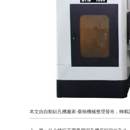
本文由
自動鉆孔機
廠家-臺翰機械整理發布，轉載請注明出處，